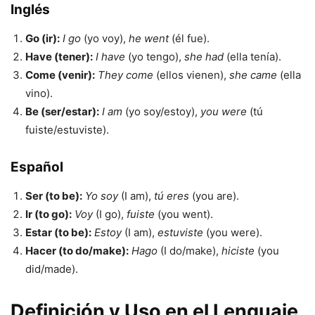
Inglés
Go (ir):
I go
(yo voy),
he went
(él fue).
Have (tener):
I have
(yo tengo),
she had
(ella tenía).
Come (venir):
They come
(ellos vienen),
she came
(ella
vino).
Be (ser/estar):
I am
(yo soy/estoy),
you were
(tú
fuiste/estuviste).
Español
Ser (to be):
Yo soy
(I am),
tú eres
(you are).
Ir (to go):
Voy
(I go),
fuiste
(you went).
Estar (to be):
Estoy
(I am),
estuviste
(you were).
Hacer (to do/make):
Hago
(I do/make),
hiciste
(you
did/made).
Definición y Uso en el Lenguaje