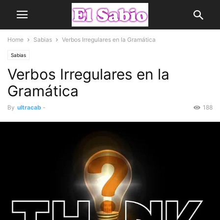
Home
Sabias
Verbos Irregulares en la Gramática
Sabias
Verbos Irregulares en la
Gramática
By
ultracab
-
188