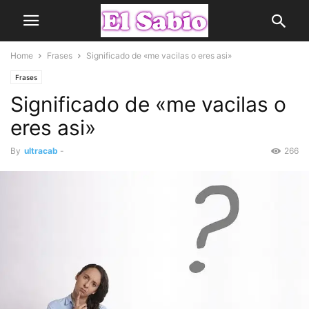
Home
Frases
Significado de «me vacilas o eres asi»
Frases
Significado de «me vacilas o
eres asi»
By
ultracab
-
266