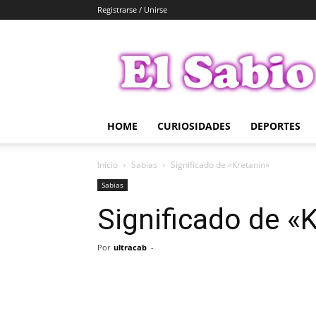
Registrarse / Unirse
El
Sabio
HOME
CURIOSIDADES
DEPORTES
Inicio
Sabias
Significado de «Kretanin»
Sabias
Significado de «
Por
ultracab
-