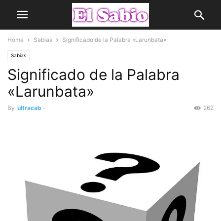
Home
Sabias
Significado de la Palabra «Larunbata»
Sabias
Significado de la Palabra
«Larunbata»
By
ultracab
-
262