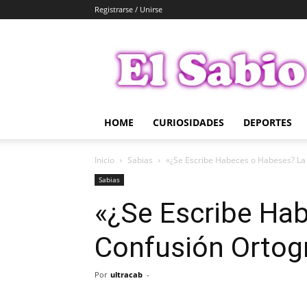
Registrarse / Unirse
El
Sabio
HOME
CURIOSIDADES
DEPORTES
Inicio
Sabias
«¿Se Escribe Habeces o Habeses? La
Sabias
«¿Se Escribe Ha
Confusión Ortogr
Por
ultracab
-