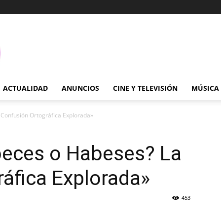
ACTUALIDAD
ANUNCIOS
CINE Y TELEVISIÓN
MÚSICA
 Confusión Ortográfica Explorada»
beces o Habeses? La
áfica Explorada»
453