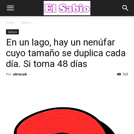
Inicio
Sabias
Sabias
En un lago, hay un nenúfar
cuyo tamaño se duplica cada
día. Si toma 48 días
Por
ultracab
-
323