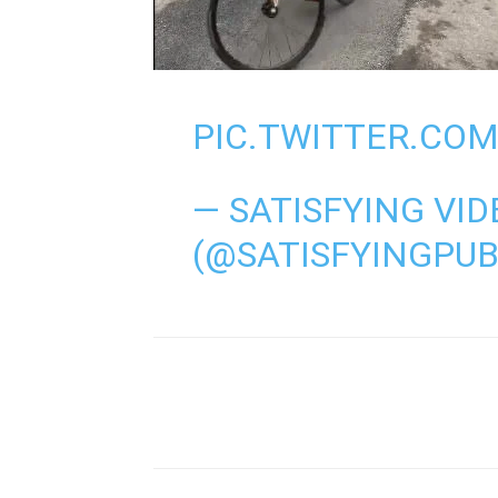
PIC.TWITTER.CO
— SATISFYING VID
(@SATISFYINGPU