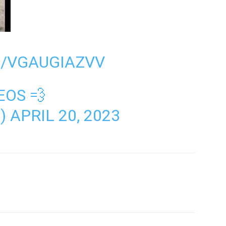
M/VGAUGIAZVV
EOS 💨
B)
APRIL 20, 2023