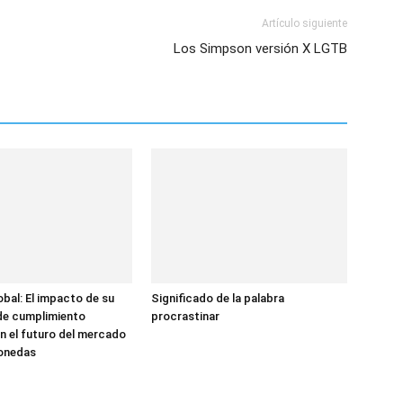
Artículo siguiente
Los Simpson versión X LGTB
bal: El impacto de su
Significado de la palabra
de cumplimiento
procrastinar
n el futuro del mercado
onedas