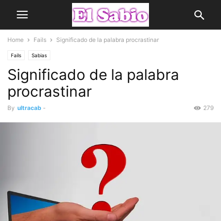
Home
Fails
Significado de la palabra procrastinar
Fails
Sabias
Significado de la palabra
procrastinar
By
ultracab
-
279