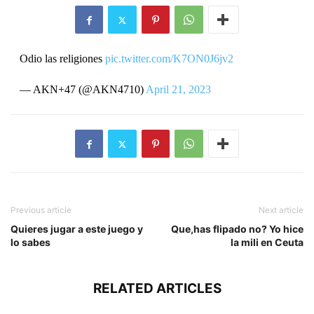
Odio las religiones
pic.twitter.com/K7ON0J6jv2
— AKN+47 (@AKN4710)
April 21, 2023
Previous article
Next article
Quieres jugar a este juego y
Que,has flipado no? Yo hice
lo sabes
la mili en Ceuta
RELATED ARTICLES