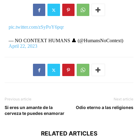
pic.twitter.com/zSyPoY6pqr
— NO CONTEXT HUMANS 👤 (@HumansNoContext)
April 22, 2023
Previous article
Next article
Si eres un amante de la
Odio eterno a las religiones
cerveza te puedes enamorar
RELATED ARTICLES