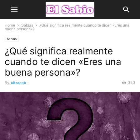
Home
Sabias
¿Qué significa realmente cuando te dicen «Eres una
buena persona»?
Sabias
¿Qué significa realmente
cuando te dicen «Eres una
buena persona»?
By
ultracab
-
343