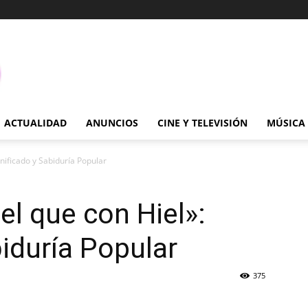
ACTUALIDAD
ANUNCIOS
CINE Y TELEVISIÓN
MÚSICA
nificado y Sabiduría Popular
el que con Hiel»:
biduría Popular
375