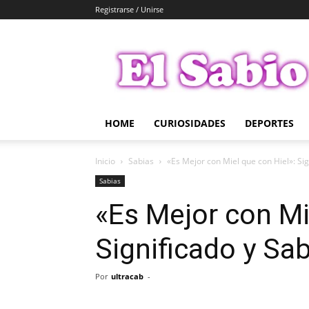
Registrarse / Unirse
El
Sabio
HOME
CURIOSIDADES
DEPORTES
Inicio
Sabias
«Es Mejor con Miel que con Hiel»: Sig
Sabias
«Es Mejor con Mi
Significado y Sa
Por
ultracab
-