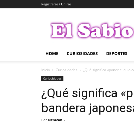
Registrarse / Unirse
El
Sabio
HOME
CURIOSIDADES
DEPORTES
Inicio
Curiosidades
¿Qué significa «poner el culo
Curiosidades
¿Qué significa «
bandera japones
Por
ultracab
-