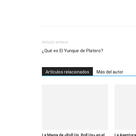
Artículo anterior
¿Qué es El Yunque de Platero?
Artículos relacionados
Más del autor
La Magia de «Roll Up, Roll Up» en el
La Aventura