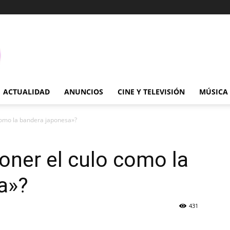
ACTUALIDAD
ANUNCIOS
CINE Y TELEVISIÓN
MÚSICA
 como la bandera japonesa»?
poner el culo como la
a»?
431