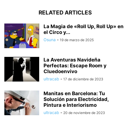
RELATED ARTICLES
La Magia de «Roll Up, Roll Up» en
el Circo y...
Osuna
-
19 de marzo de 2025
La Aventuras Navideña
Perfectas: Escape Room y
Cluedoenvivo
ultracab
-
17 de diciembre de 2023
Manitas en Barcelona: Tu
Solución para Electricidad,
Pintura e Interiorismo
ultracab
-
20 de noviembre de 2023