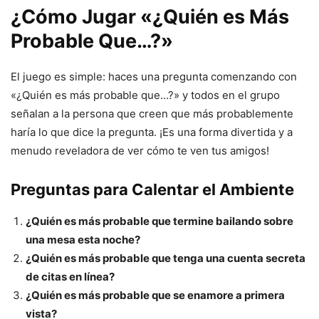
¿Cómo Jugar «¿Quién es Más
Probable Que…?»
El juego es simple: haces una pregunta comenzando con
«¿Quién es más probable que…?» y todos en el grupo
señalan a la persona que creen que más probablemente
haría lo que dice la pregunta. ¡Es una forma divertida y a
menudo reveladora de ver cómo te ven tus amigos!
Preguntas para Calentar el Ambiente
¿Quién es más probable que termine bailando sobre
una mesa esta noche?
¿Quién es más probable que tenga una cuenta secreta
de citas en línea?
¿Quién es más probable que se enamore a primera
vista?