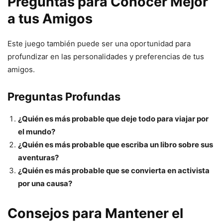
Preguntas para Conocer Mejor
a tus Amigos
Este juego también puede ser una oportunidad para
profundizar en las personalidades y preferencias de tus
amigos.
Preguntas Profundas
¿Quién es más probable que deje todo para viajar por
el mundo?
¿Quién es más probable que escriba un libro sobre sus
aventuras?
¿Quién es más probable que se convierta en activista
por una causa?
Consejos para Mantener el