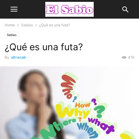
Home
Sabias
¿Qué es una futa?
Sabias
¿Qué es una futa?
By
ultracab
-
416