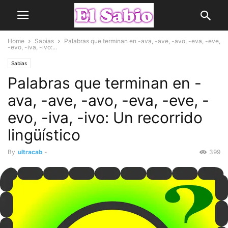
Home
Sabias
Palabras que terminan en -ava, -ave, -avo, -eva, -eve,
-evo, -iva, -ivo:...
Sabias
Palabras que terminan en -
ava, -ave, -avo, -eva, -eve, -
evo, -iva, -ivo: Un recorrido
lingüístico
By
ultracab
-
399