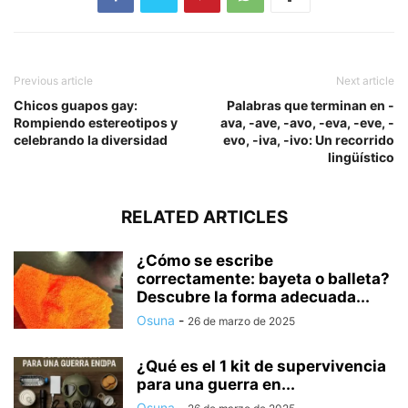
Previous article
Next article
Chicos guapos gay:
Palabras que terminan en -
Rompiendo estereotipos y
ava, -ave, -avo, -eva, -eve, -
celebrando la diversidad
evo, -iva, -ivo: Un recorrido
lingüístico
RELATED ARTICLES
¿Cómo se escribe
correctamente: bayeta o balleta?
Descubre la forma adecuada...
Osuna
-
26 de marzo de 2025
¿Qué es el 1 kit de supervivencia
para una guerra en...
Osuna
-