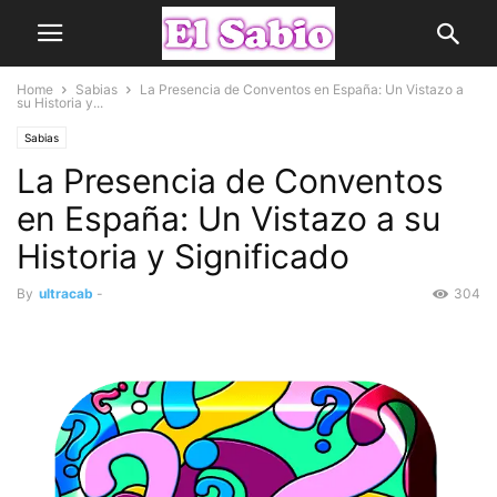
Home
Sabias
La Presencia de Conventos en España: Un Vistazo a
su Historia y...
Sabias
La Presencia de Conventos
en España: Un Vistazo a su
Historia y Significado
By
ultracab
-
304