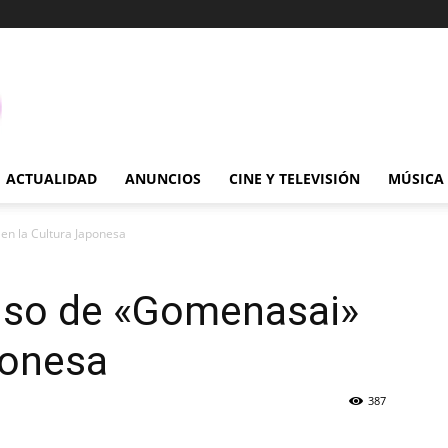
ACTUALIDAD
ANUNCIOS
CINE Y TELEVISIÓN
MÚSICA
 en la Cultura Japonesa
 Uso de «Gomenasai»
ponesa
387