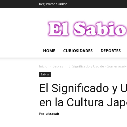
Registrarse / Unirse
El
Sabio
HOME
CURIOSIDADES
DEPORTES
Inicio
Sabias
El Significado y Uso de «Gomenasai»
Sabias
El Significado y
en la Cultura Ja
Por
ultracab
-