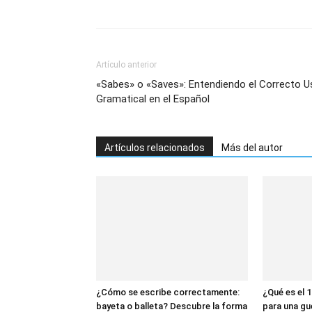
Artículo anterior
«Sabes» o «Saves»: Entendiendo el Correcto U
Gramatical en el Español
Artículos relacionados
Más del autor
¿Cómo se escribe correctamente:
¿Qué es el 1
bayeta o balleta? Descubre la forma
para una gu