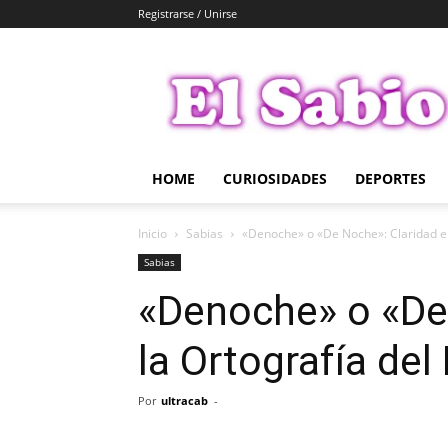
Registrarse / Unirse
El
Sabio
HOME
CURIOSIDADES
DEPORTES
Inicio
Sabias
«Denoche» o «De Noche»: Claridad en
Sabias
«Denoche» o «De
la Ortografía del
Por
ultracab
-