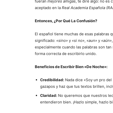
fueran
mejores amigas
, te diré algo: no e
aceptado en la
Real Academia Española (RA
Entonces, ¿Por Qué La Confusión?
El español tiene muchas de esas palabras q
significado:
«sino»
y
«si no»
,
«aun»
y
«aún»
especialmente cuando las palabras son tan 
forma correcta de escribirlo unido.
Beneficios de Escribir Bien «De Noche»:
Credibilidad:
Nada dice «Soy un pro del 
gazapos y haz que tus textos brillen, inc
Claridad:
No queremos que nuestros lect
entendieron bien. ¡Hazlo simple, hazlo bi