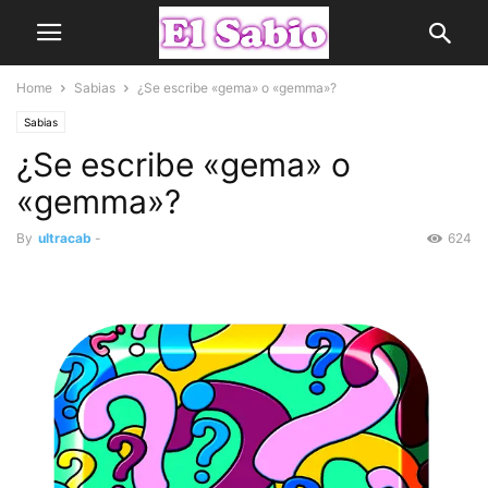
Home
Sabias
¿Se escribe «gema» o «gemma»?
Sabias
¿Se escribe «gema» o
«gemma»?
By
ultracab
-
624