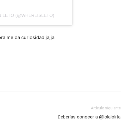
R LETO (@WHEREISLETO)
ra me da curiosidad jajja
Artículo siguiente
Deberías conocer a @lolalolita