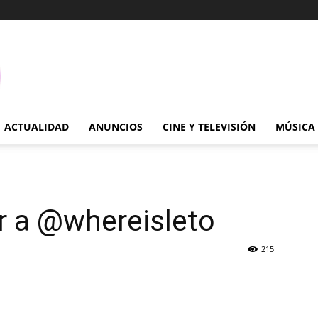
ACTUALIDAD
ANUNCIOS
CINE Y TELEVISIÓN
MÚSICA
r a @whereisleto
215