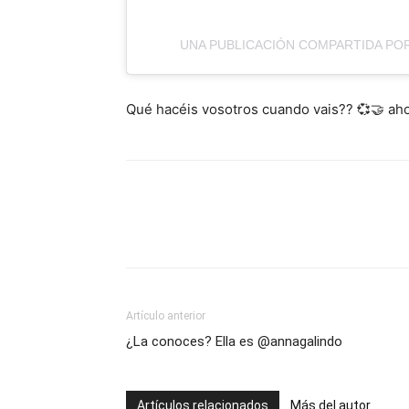
UNA PUBLICACIÓN COMPARTIDA PO
Qué hacéis vosotros cuando vais?? 💞🤝 aho
Artículo anterior
¿La conoces? Ella es @annagalindo
Artículos relacionados
Más del autor