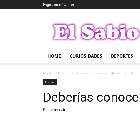
Registrarse / Unirse
El
Sabio
HOME
CURIOSIDADES
DEPORTES
Inicio
Chicas
Deberías conocer a @whereisleto
Chicas
Deberías conoce
Por
ultracab
-