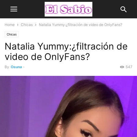
Home
Chicas
Natalia Yummy:¿filtración de video de OnlyFans?
Chicas
Natalia Yummy:¿filtración de
video de OnlyFans?
By
Osuna
-
547