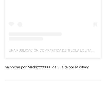
UNA PUBLICACIÓN COMPARTIDA DE 🌸LOLA LOLITA🌸 (@LOLALOLITA)
na noche por Madrizzzzzzz, de vuelta por la cityyy