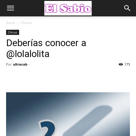
Inicio
Chicas
Chicas
Deberías conocer a
@lolalolita
Por
ultracab
-
173