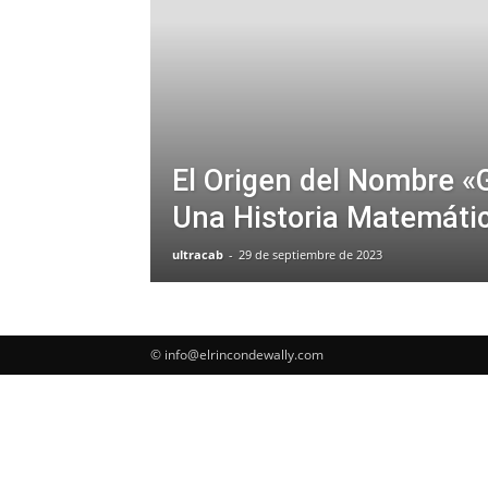
El Origen del Nombre «
Una Historia Matemáti
ultracab
-
29 de septiembre de 2023
© info@elrincondewally.com