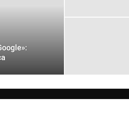
Google»:
ca