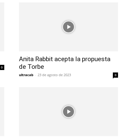
Anita Rabbit acepta la propuesta
de Torbe
0
ultracab
-
23 de agosto de 2023
0