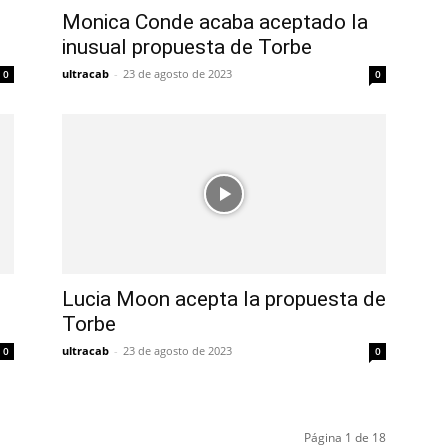
Monica Conde acaba aceptado la
inusual propuesta de Torbe
ultracab
-
23 de agosto de 2023
0
0
Lucia Moon acepta la propuesta de
Torbe
ultracab
-
23 de agosto de 2023
0
0
Página 1 de 18