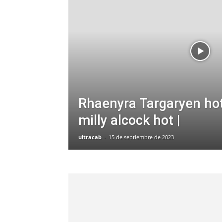
Rhaenyra Targaryen hot
milly alcock hot |
ultracab
-
15 de septiembre de 2023