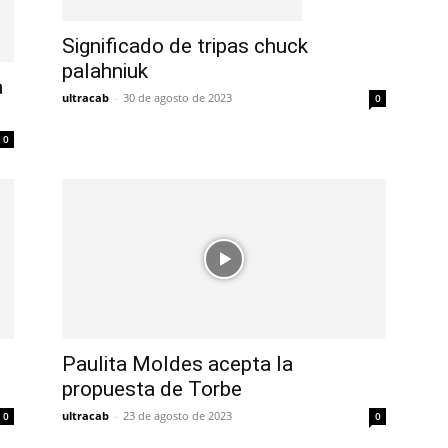
Significado de tripas chuck
palahniuk
a
ultracab
-
30 de agosto de 2023
0
0
Paulita Moldes acepta la
propuesta de Torbe
ultracab
-
23 de agosto de 2023
0
0