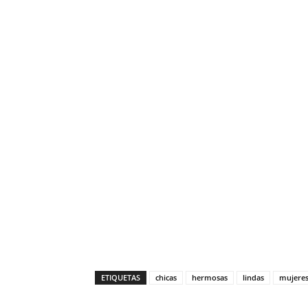
ETIQUETAS
chicas
hermosas
lindas
mujere