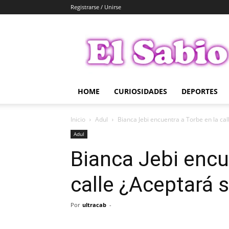
Registrarse / Unirse
El
Sabio
HOME
CURIOSIDADES
DEPORTES
Inicio
Adul
Bianca Jebi encuentra a Torbe en la ca
Adul
Bianca Jebi encu
calle ¿Aceptará 
Por
ultracab
-