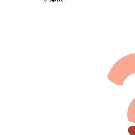
Por
ultracab
-