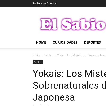
Registrarse / Unirse
El
Sabio
HOME
CURIOSIDADES
DEPORTES
Inicio
Sabias
Yokais: Los Misteriosos Seres Sobren
Sabias
Yokais: Los Mist
Sobrenaturales d
Japonesa