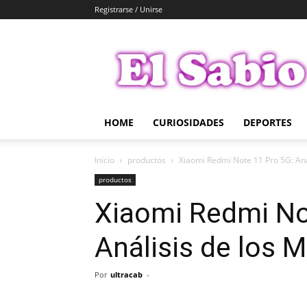
Registrarse / Unirse
El
Sabio
HOME
CURIOSIDADES
DEPORTES
Inicio
productos
Xiaomi Redmi Note 11 Pro 5G: Aná
productos
Xiaomi Redmi No
Análisis de los 
Por
ultracab
-