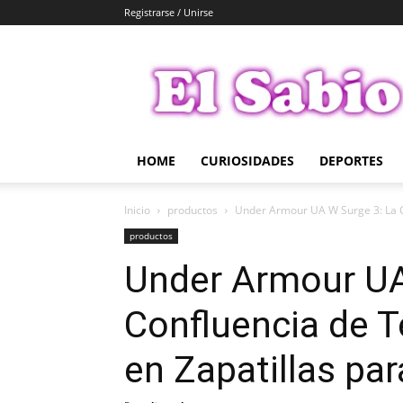
Registrarse / Unirse
El
Sabio
HOME
CURIOSIDADES
DEPORTES
Inicio
productos
Under Armour UA W Surge 3: La Co
productos
Under Armour UA
Confluencia de T
en Zapatillas pa