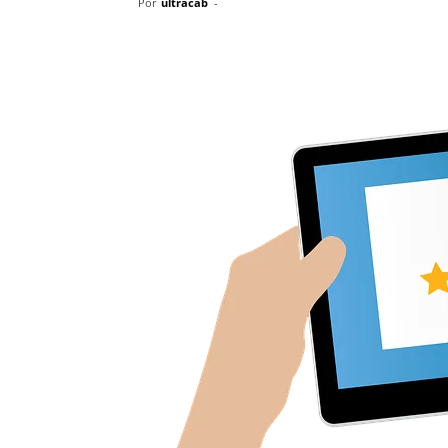
Por
ultracab
-