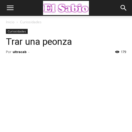
Inicio
Curiosidades
Curiosidades
Trar una peonza
Por
ultracab
-
179