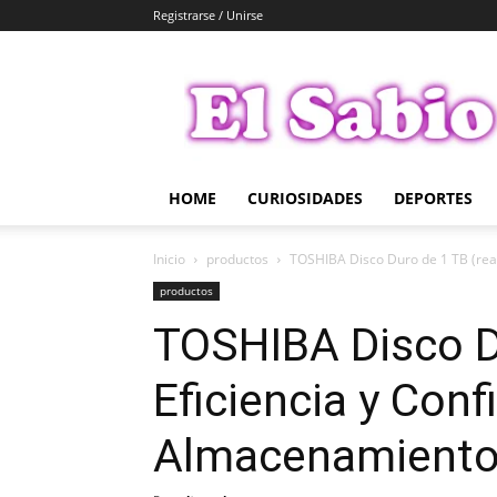
Registrarse / Unirse
El
Sabio
HOME
CURIOSIDADES
DEPORTES
Inicio
productos
TOSHIBA Disco Duro de 1 TB (reac
productos
TOSHIBA Disco Du
Eficiencia y Conf
Almacenamient