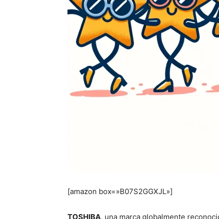
[amazon box=»B07S2GGXJL»]
TOSHIBA
, una marca globalmente reconocid