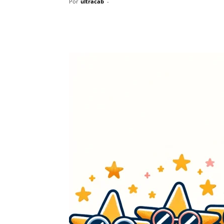
Por
ultracab
-