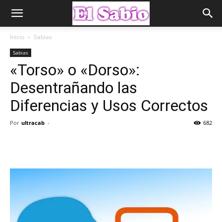
Inicio
Sabias
Sabias
«Torso» o «Dorso»:
Desentrañando las
Diferencias y Usos Correctos
Por
ultracab
-
682