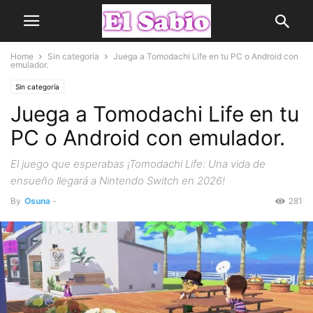
Home
Sin categoría
Juega a Tomodachi Life en tu PC o Android con
emulador.
Sin categoría
Juega a Tomodachi Life en tu
PC o Android con emulador.
El juego que esperabas ¡Tomodachi Life: Una vida de
ensueño llegará a Nintendo Switch en 2026!
By
Osuna
-
281