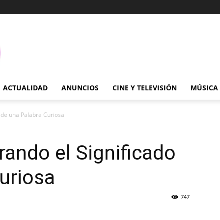
ACTUALIDAD
ANUNCIOS
CINE Y TELEVISIÓN
MÚSICA
o de una Palabra Curiosa
rando el Significado
uriosa
747