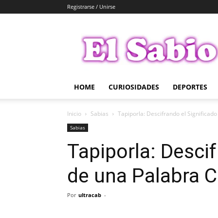
Registrarse / Unirse
El
Sabio
HOME
CURIOSIDADES
DEPORTES
Inicio
Sabias
Tapiporla: Descifrando el Significad
Sabias
Tapiporla: Descif
de una Palabra C
Por
ultracab
-