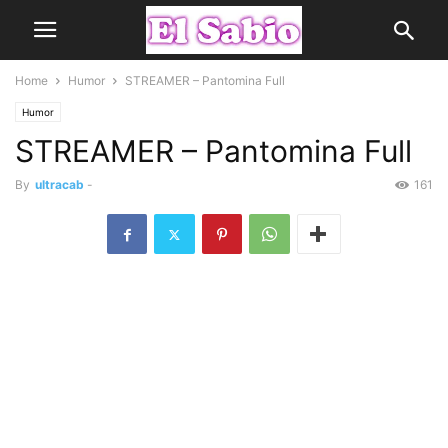
Home
Humor
STREAMER – Pantomina Full
Humor
STREAMER – Pantomina Full
By
ultracab
-
161