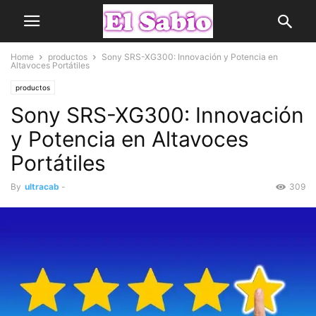
Home
productos
Sony SRS-XG300: Innovación y Potencia en
Altavoces Portátiles
productos
Sony SRS-XG300: Innovación
y Potencia en Altavoces
Portátiles
By
ultracab
-
309