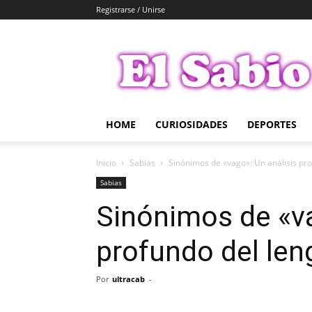
Registrarse / Unirse
El
Sabio
HOME
CURIOSIDADES
DEPORTES
Inicio
Sabias
Sinónimos de «vago»: Un análisis pro
Sabias
Sinónimos de «va
profundo del len
Por
ultracab
-