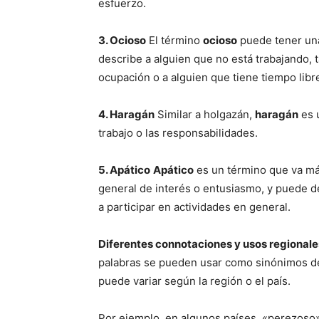
esfuerzo.
3. Ocioso
El término
ocioso
puede tener una
describe a alguien que no está trabajando, 
ocupación o a alguien que tiene tiempo libr
4. Haragán
Similar a holgazán,
haragán
es 
trabajo o las responsabilidades.
5. Apático
Apático
es un término que va más
general de interés o entusiasmo, y puede des
a participar en actividades en general.
Diferentes connotaciones y usos regionale
palabras se pueden usar como sinónimos de
puede variar según la región o el país.
Por ejemplo, en algunos países, «perezoso»