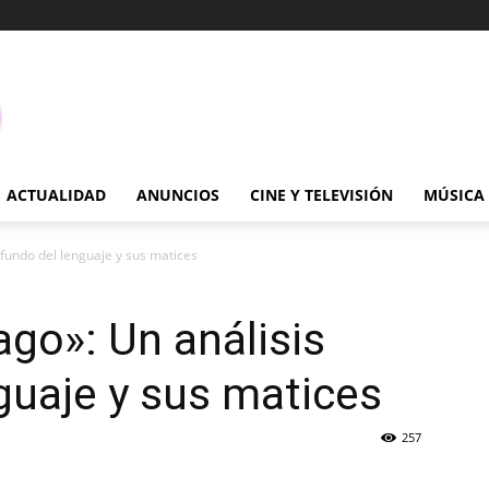
ACTUALIDAD
ANUNCIOS
CINE Y TELEVISIÓN
MÚSICA
fundo del lenguaje y sus matices
go»: Un análisis
guaje y sus matices
257