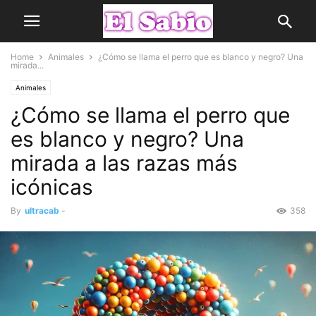
Home
Animales
¿Cómo se llama el perro que es blanco y negro? Una
mirada...
Animales
¿Cómo se llama el perro que
es blanco y negro? Una
mirada a las razas más
icónicas
By
ultracab
-
358