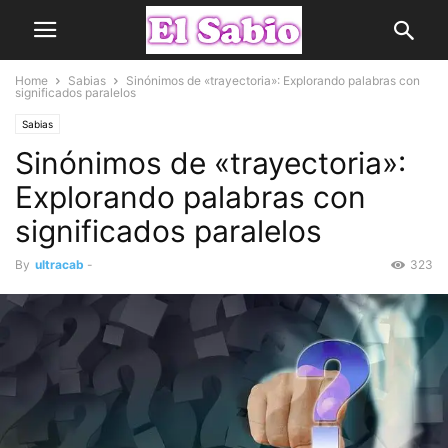
Home
Sabias
Sinónimos de «trayectoria»: Explorando palabras con
significados paralelos
Sabias
Sinónimos de «trayectoria»:
Explorando palabras con
significados paralelos
By
ultracab
-
323