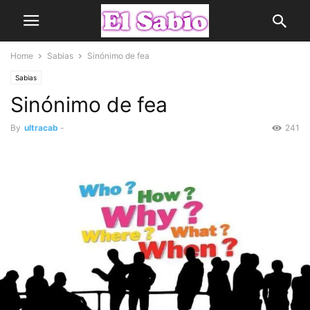
Home
Sabias
Sinónimo de fea
Sabias
Sinónimo de fea
By
ultracab
-
241