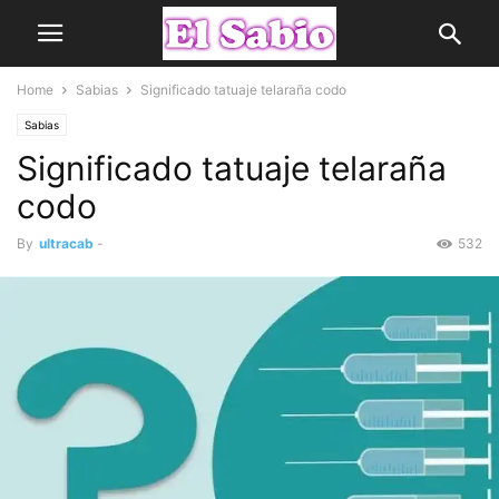
Home
Sabias
Significado tatuaje telaraña codo
Sabias
Significado tatuaje telaraña
codo
By
ultracab
-
532