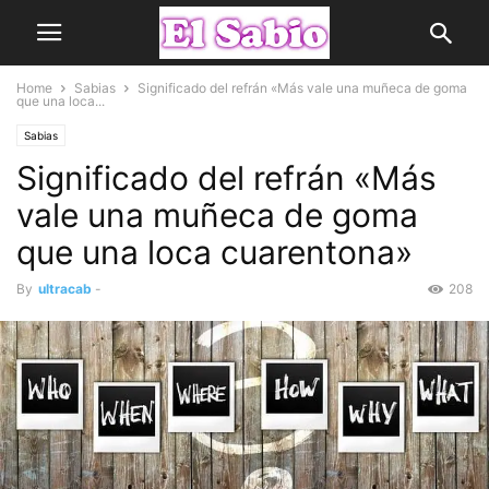
Home
Sabias
Significado del refrán «Más vale una muñeca de goma
que una loca...
Sabias
Significado del refrán «Más
vale una muñeca de goma
que una loca cuarentona»
By
ultracab
-
208