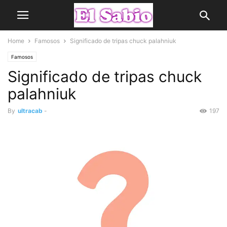
Home
Famosos
Significado de tripas chuck palahniuk
Famosos
Significado de tripas chuck
palahniuk
By
ultracab
-
197