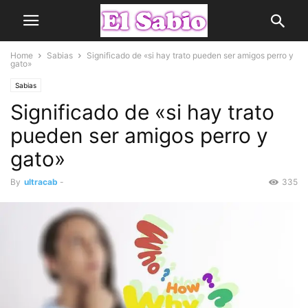
Home
Sabias
Significado de «si hay trato pueden ser amigos perro y
gato»
Sabias
Significado de «si hay trato
pueden ser amigos perro y
gato»
By
ultracab
-
335