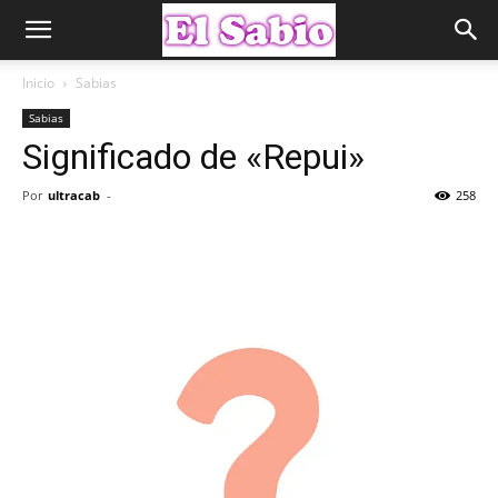
Inicio
Sabias
Sabias
Significado de «Repui»
Por
ultracab
-
258