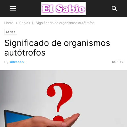
Home
Sabias
Significado de organismos autótrofos
Sabias
Significado de organismos
autótrofos
By
ultracab
-
196