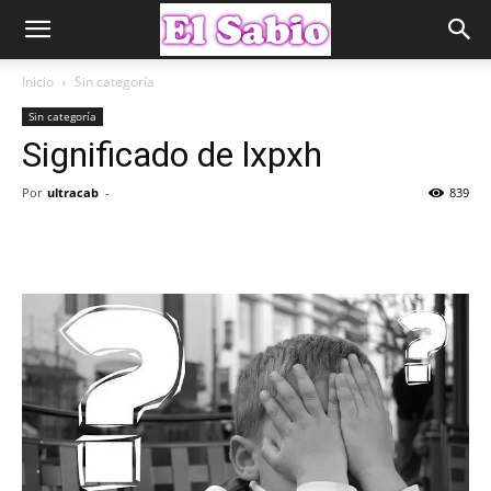
Inicio
Sin categoría
Sin categoría
Significado de lxpxh
Por
ultracab
-
839