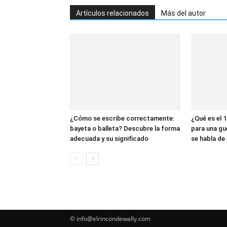
Artículos relacionados
Más del autor
¿Cómo se escribe correctamente:
¿Qué es el 1
bayeta o balleta? Descubre la forma
para una gu
adecuada y su significado
se habla de 
© info@elrincondewally.com