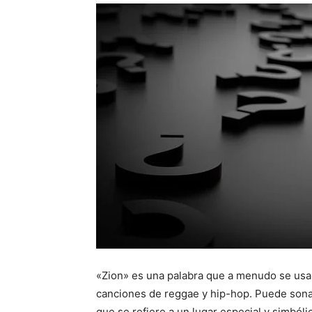
«Zion» es una palabra que a menudo se usa 
canciones de reggae y hip-hop. Puede sonar
que se refiere a un lugar especial y simbóli