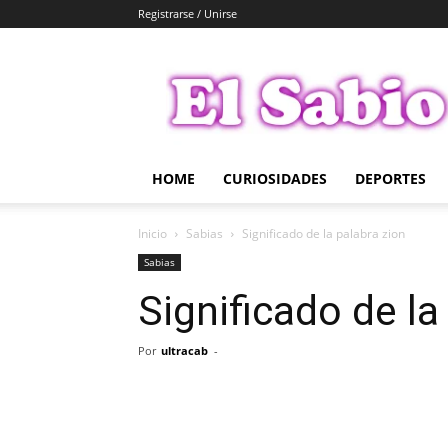
Registrarse / Unirse
El
Sabio
HOME
CURIOSIDADES
DEPORTES
Inicio
Sabias
Significado de la palabra zion
Sabias
Significado de la
Por
ultracab
-