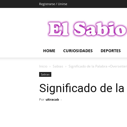
Registrarse / Unirse
El
Sabio
HOME
CURIOSIDADES
DEPORTES
Inicio
Sabias
Significado de la Palabra «Oversette
Sabias
Significado de la
Por
ultracab
-